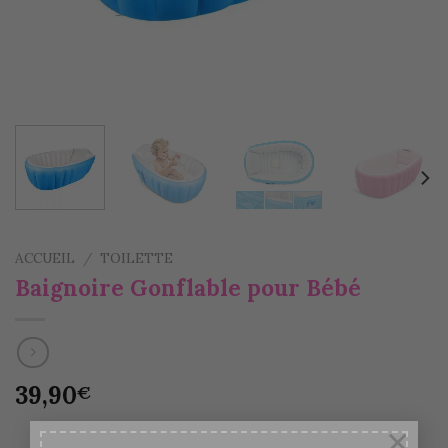
ACCUEIL
/
TOILETTE
Baignoire Gonflable pour Bébé
39,90
€
×