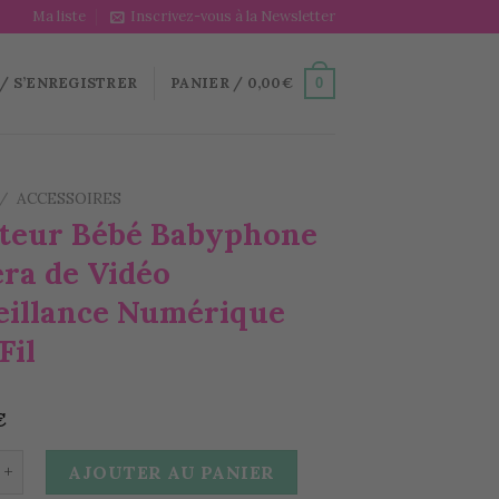
Ma liste
Inscrivez-vous à la Newsletter
/ S’ENREGISTRER
PANIER /
0,00
€
0
/
ACCESSOIRES
teur Bébé Babyphone
ra de Vidéo
eillance Numérique
Fil
€
 de Moniteur Bébé Babyphone Caméra de Vidéo Surveillan
AJOUTER AU PANIER