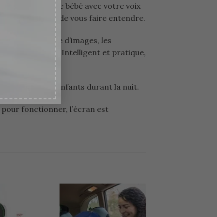
o. Rassurer votre bébé avec votre voix
er votre bébé et de vous faire entendre.
 la surveillance d’images, les
ure de musique. Intelligent et pratique,
surveiller vos enfants durant la nuit.
 pour fonctionner, l’écran est
Ajouter
Ajouter
à la
à la