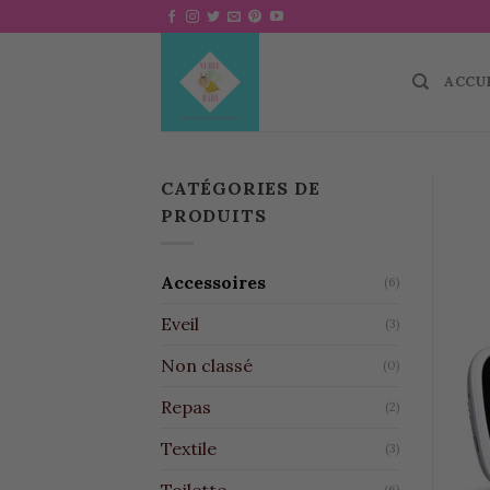
Skip
to
content
ACCU
CATÉGORIES DE
PRODUITS
Accessoires
(6)
Eveil
(3)
Non classé
(0)
Repas
(2)
Textile
(3)
Toilette
(6)