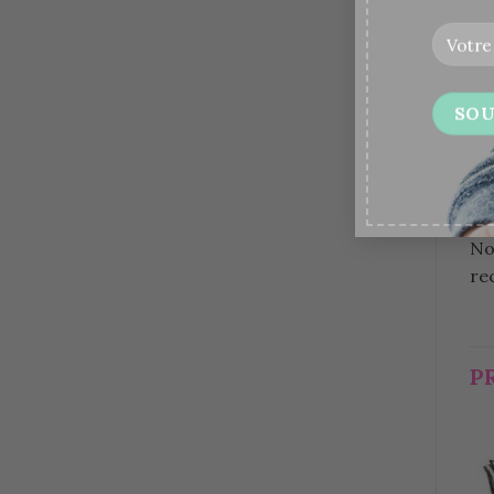
Do
gr
Ce
in
il 
La
No
re
P
Ajouter
à la