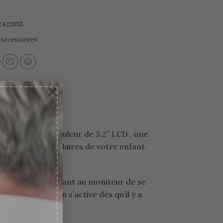
2422055
:
Accessoires
×
ge numérique couleur de 3.2” LCD , une
iche des images claires de votre enfant.
mode VOX permettant au moniteur de se
nergie. L’écran s’active dès qu’il y a