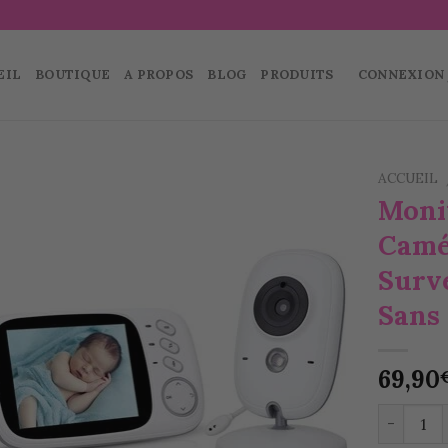
EIL
BOUTIQUE
A PROPOS
BLOG
PRODUITS
CONNEXION 
ACCUEIL
Moni
Ajouter
Camé
à la
wishlist
Surv
Sans 
69,90
quantité