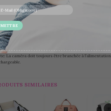
té de la technologie GFSK qui réduit les interférences audi
âce au son bidirectionnel, qui vous permet à la fois d’écout
 moniteur baby phone dispose de multiples fonctions comme
formations de température dans la pièce, Un réveil, Un lect
sera idéal pour surveiller votre bébé ou à offrir en cadeau.
 vision nocturne infrarouge du moniteur vous permettra de 
te:
La caméra doit toujours être branchée à l’alimentation
chargeable.
RODUITS SIMILAIRES
Ajouter
Ajouter
à la
à la