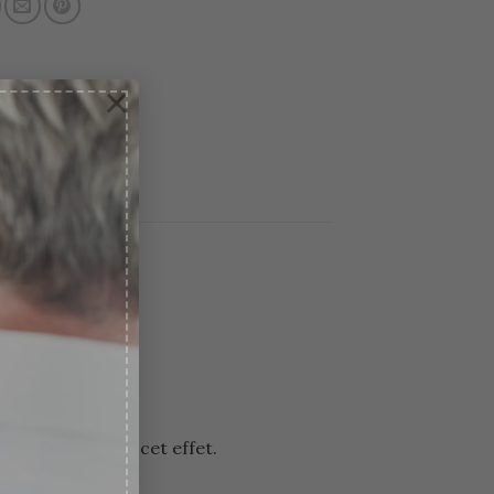
×
à votre bébé.
hé.
a sangle prévu à cet effet.