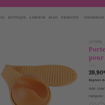
EIL
BOUTIQUE
A PROPOS
BLOG
PRODUITS
CONNEXION 
ACCUEIL
Port
Ajouter
pour
à la
wishlist
39,90
Rupture d
UGS :
3296
Catégorie 