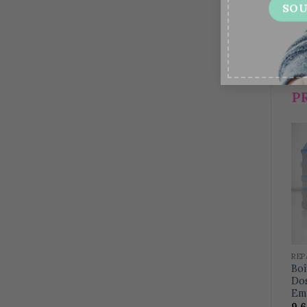
Un
P
REP
Boî
Dos
Emp