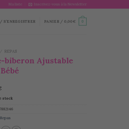
Ma liste
Inscrivez-vous à la Newsletter
/ S’ENREGISTRER
PANIER /
0,00
€
0
/
REPAS
e-biberon Ajustable
 Bébé
€
e stock
7882146
:
Repas