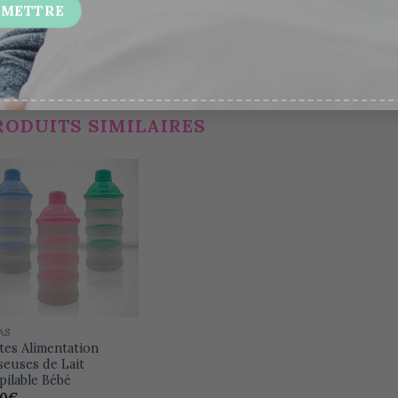
 accessoire qui vous libérera de beaucoup de contraintes.
RODUITS SIMILAIRES
Ajouter
à la
wishlist
AS
tes Alimentation
euses de Lait
ilable Bébé