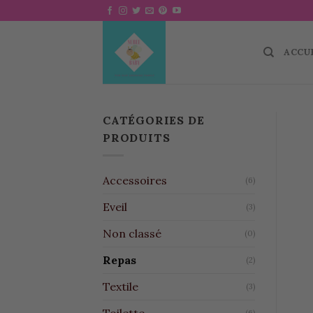
Skip
to
content
ACCU
CATÉGORIES DE
PRODUITS
Accessoires
(6)
Eveil
(3)
Non classé
(0)
Repas
(2)
Textile
(3)
Toilette
(6)